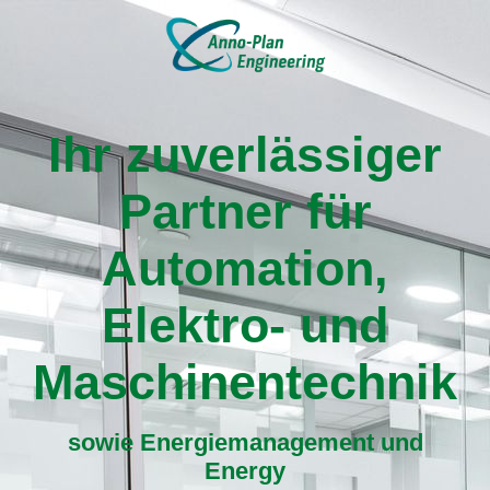
Ihr zuverlässiger
Partner für
Automation,
Elektro- und
Maschinentechnik
sowie Energiemanagement und
Energy