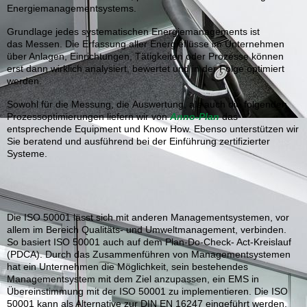
Energiemanagementsystems.
Grundlage jedes systematischen Energiemanagements ist
das Messen. Die Erfassung aller Energieflüsse im Unternehmen
über Anlagen, Einrichtungen, Tätigkeiten oder Prozesse können
erst dann wirklich analysiert, bewertet und in der Folge optimiert
werden.
Sowohl für die Messung, die Auswertung, als auch die folgenden
Prozessoptimierungen liefern wir von
Anno-Plan
das
entsprechende Equipment und Know How. Ebenso unterstützen wir
Sie beratend und ausführend bei der Einführung zertifizierter
Systeme.
Die ISO 50001 lässt sich mit anderen Managementsystemen, vor
allem im Bereich Qualitäts- und Umweltmanagement, verbinden.
So basiert ISO 50001 auch auf dem Plan-Do-Check- Act-Kreislauf
(PDCA). Durch das Zusammenführen von Managementsystemen
hat ein Unternehmen die Möglichkeit, sein bestehendes
Managementsystem mit dem Ziel anzupassen, ein EMS in
Übereinstimmung mit der ISO 50001 zu implementieren. Die ISO
50001 kann als Alternative zur DIN EN 16247 eingeführt werden.