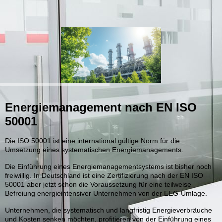
Energiemanagement nach EN ISO
50001
Die ISO 50001 ist eine international gültige Norm für die
Umsetzung eines systematischen Energiemanagements.
Die Einführung eines Energiemanagementsystems ist bisher noch
freiwillig. In Deutschland ist eine Zertifizierung nach der EN ISO
50001 aber jetzt schon die Voraussetzung für eine teilweise
Befreiung energieintensiver Unternehmen von der EEG-Umlage.
Unternehmen, die systematisch und langfristig Energieverbräuche
und Kosten senken möchten, profitieren von der Einführung eines